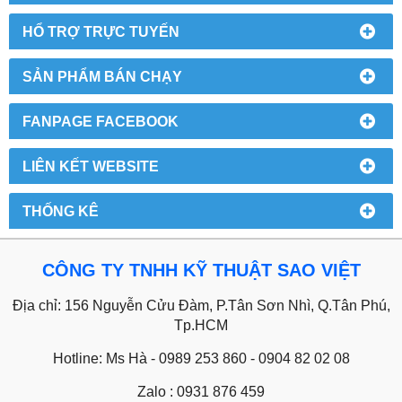
HỔ TRỢ TRỰC TUYẾN
SẢN PHẨM BÁN CHẠY
FANPAGE FACEBOOK
LIÊN KẾT WEBSITE
THỐNG KÊ
CÔNG TY TNHH KỸ THUẬT SAO VIỆT
Địa chỉ: 156 Nguyễn Cửu Đàm, P.Tân Sơn Nhì, Q.Tân Phú,
Tp.HCM
Hotline: Ms Hà - 0989 253 860 - 0904 82 02 08
Zalo : 0931 876 459