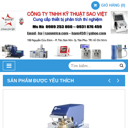
GIỎ HÀNG
(
0
)
‹
›
SẢN PHẨM ĐƯỢC YÊU THÍCH