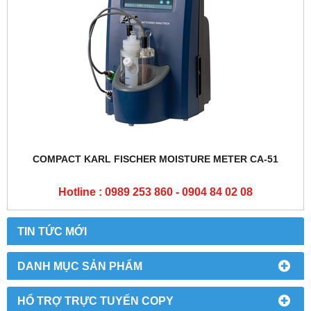
COMPACT KARL FISCHER MOISTURE METER CA-51
Hotline : 0989 253 860 - 0904 84 02 08
TIN TỨC MỚI
DANH MỤC SẢN PHẨM
HỔ TRỢ TRỰC TUYẾN COPY