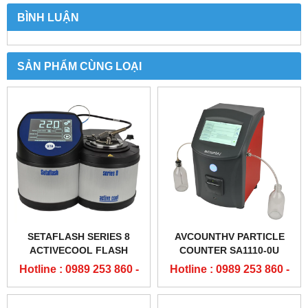
BÌNH LUẬN
SẢN PHẨM CÙNG LOẠI
SETAFLASH SERIES 8
AVCOUNTHV PARTICLE
ACTIVECOOL FLASH
COUNTER SA1110-0U
POINT TESTER - 82100-2
Hotline : 0989 253 860 -
Hotline : 0989 253 860 -
0904 84 02 08
0904 84 02 08