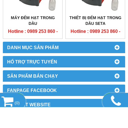
MÁY ĐẾM HẠT TRONG
THIẾT BỊ ĐẾM HẠT TRONG
DẦU
DẦU SETA
Hotline : 0989 253 860 -
Hotline : 0989 253 860 -
0904 84 02 08
0904 84 02 08
DANH MỤC SẢN PHẨM
HỔ TRỢ TRỰC TUYẾN
SẢN PHẨM BÁN CHẠY
FANPAGE FACEBOOK
(
0
)
LIÊN KẾT WEBSITE
THỐNG KÊ