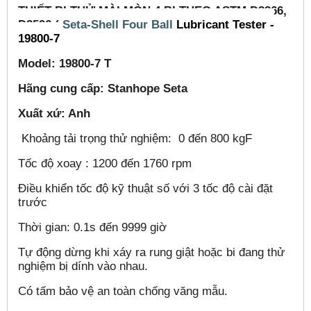
THI
Ế
T B
Ị
TH
Ử
M
ÀI
M
ÒN
4 BI THEO ASTM D2266,
D2596 (
Seta-Shell Four Ball
Lubricant Tester -
19800-7
Model: 19800-7 T
Hãng cung cấp: Stanhope Seta
Xuất xứ: Anh
Khoảng tải trọng thử nghiệm: 0 đến 800 kgF
Tốc độ xoay : 1200 đến 1760 rpm
Điều khiển tốc độ kỹ thuật số với 3 tốc độ cài đặt
trước
Thời gian: 0.1s đến 9999 giờ
Tự động dừng khi xáy ra rung giật hoặc bi đang thử
nghiệm bị dính vào nhau.
Có tấm bảo vệ an toàn chống văng mẫu.