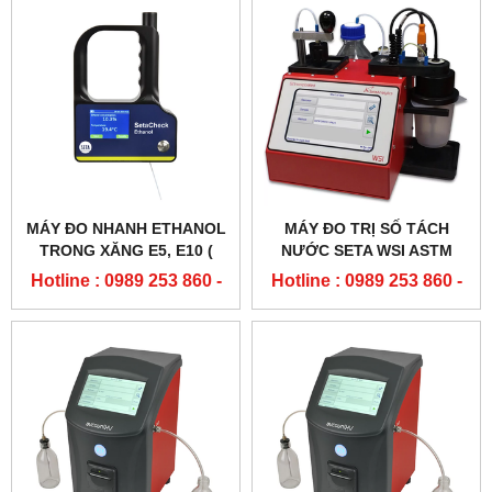
MÁY ĐO NHANH ETHANOL
MÁY ĐO TRỊ SỐ TÁCH
TRONG XĂNG E5, E10 (
NƯỚC SETA WSI ASTM
SA7500)
D8073
Hotline : 0989 253 860 -
Hotline : 0989 253 860 -
0904 84 02 08
0904 84 02 08