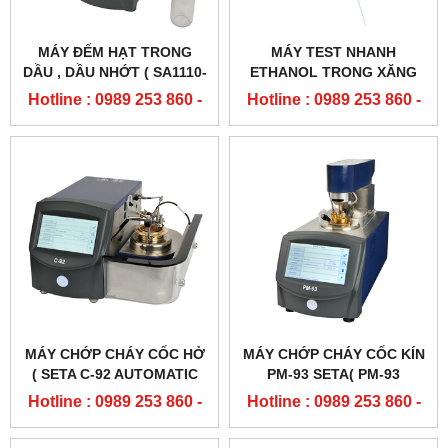
MÁY ĐẾM HẠT TRONG
MÁY TEST NHANH
DẦU , DẦU NHỚT ( SA1110-
ETHANOL TRONG XĂNG
0U AVCOUNTHV PARTICLE
E10( SETACHECK
Hotline : 0989 253 860 -
Hotline : 0989 253 860 -
COUNTER)
ETHANOL - SA7500-0)
0904 84 02 08
0904 84 02 08
MÁY CHỚP CHÁY CỐC HỞ
MÁY CHỚP CHÁY CỐC KÍN
( SETA C-92 AUTOMATIC
PM-93 SETA( PM-93
CLEVELAND FLASH POINT
PENSKY-MARTENS FLASH
Hotline : 0989 253 860 -
Hotline : 0989 253 860 -
TESTER )
POINT TESTER - 35000-2)
0904 84 02 08
0904 84 02 08