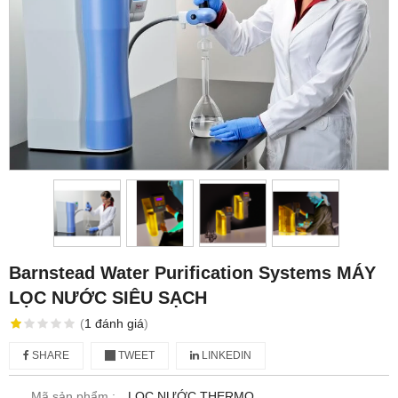
Barnstead Water Purification Systems MÁY
LỌC NƯỚC SIÊU SẠCH
(
1
đánh giá
)
SHARE
TWEET
LINKEDIN
Mã sản phẩm :
LỌC NƯỚC THERMO