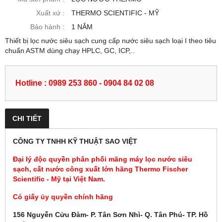
Xuất xứ :
THERMO SCIENTIFIC - MỸ
Bảo hành :
1 NĂM
Thiết bị lọc nước siêu sạch cung cấp nước siêu sạch loại I theo tiêu
chuẩn ASTM dùng chạy HPLC, GC, ICP,..
Hotline : 0989 253 860 - 0904 84 02 08
CHI TIẾT
CÔNG TY TNHH KỸ THUẬT SAO VIỆT
Đại lý độc quyền phân phối mãng máy lọc nước siêu
sạch, cất nước công xuất lớn hãng Thermo Fischer
Scientific - Mỹ tại Việt Nam.
Có giấy ủy quyền chính hãng
156 Nguyễn Cửu Đàm- P. Tân Sơn Nhì- Q. Tân Phú- TP. Hồ