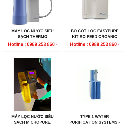
MÁY LỌC NƯỚC SIÊU
BỘ CỘT LỌC EASYPURE
SẠCH THERMO
KIT RO FEED ORGANIC
FREE D502125, D502124
Hotline : 0989 253 860 -
Hotline : 0989 253 860 -
THERMO SCIENTIFIC
0904 84 02 08
0904 84 02 08
MÁY LỌC NƯỚC SIÊU
TYPE 1 WATER
SẠCH MICROPURE,
PURIFICATION SYSTEMS -