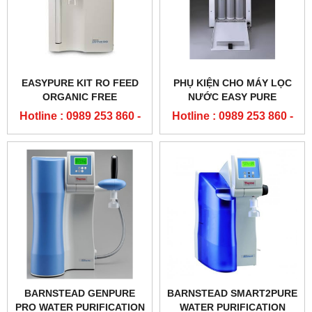
EASYPURE KIT RO FEED
PHỤ KIỆN CHO MÁY LỌC
ORGANIC FREE
NƯỚC EASY PURE
BARNSTEAD
BARNSTEAD
Hotline : 0989 253 860 -
Hotline : 0989 253 860 -
0904 84 02 08
0904 84 02 08
BARNSTEAD GENPURE
BARNSTEAD SMART2PURE
PRO WATER PURIFICATION
WATER PURIFICATION