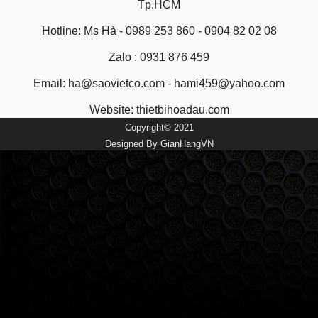
Tp.HCM
Hotline: Ms Hà - 0989 253 860 - 0904 82 02 08
Zalo : 0931 876 459
Email: ha@saovietco.com - hami459@yahoo.com
Website:
thietbihoadau.com
Copyright© 2021
Designed By
GianHangVN