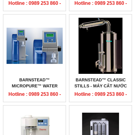
SMART2PURE, GENPURE -
MÁY LỌC NƯỚC SIÊU
Hotline : 0989 253 860 -
Hotline : 0989 253 860 -
THERMO
SẠCH THERMO
0904 84 02 08
0904 84 02 08
BARNSTEAD™
BARNSTEAD™ CLASSIC
MICROPURE™ WATER
STILLS - MÁY CẤT NƯỚC
PURIFICATION SYSTEM -
BARSTEAD
Hotline : 0989 253 860 -
Hotline : 0989 253 860 -
MÁY LỌC NƯỚC THERMO
0904 84 02 08
0904 84 02 08
BARNSTEAD