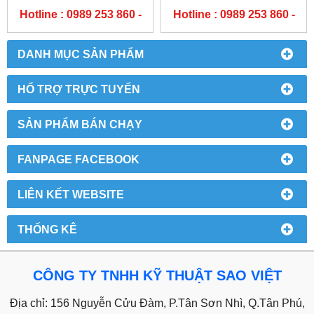
SYSTEM - MÁY LỌC NƯỚC
SYSTEM - MÁY LỌC NƯỚC
Hotline : 0989 253 860 -
Hotline : 0989 253 860 -
THERMO BARNSTEAD
SMART2PURE - THERMO
0904 84 02 08
0904 84 02 08
DANH MỤC SẢN PHẨM
HỔ TRỢ TRỰC TUYẾN
SẢN PHẨM BÁN CHẠY
FANPAGE FACEBOOK
LIÊN KẾT WEBSITE
THỐNG KÊ
CÔNG TY TNHH KỸ THUẬT SAO VIỆT
Địa chỉ: 156 Nguyễn Cửu Đàm, P.Tân Sơn Nhì, Q.Tân Phú,