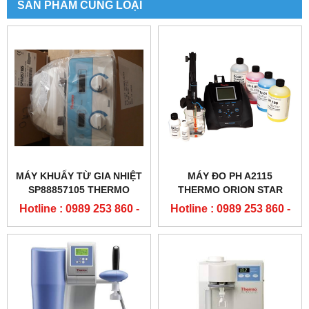
SẢN PHẨM CÙNG LOẠI
MÁY KHUẤY TỪ GIA NHIỆT
MÁY ĐO PH A2115
SP88857105 THERMO
THERMO ORION STAR
Hotline : 0989 253 860 -
Hotline : 0989 253 860 -
0904 84 02 08
0904 84 02 08