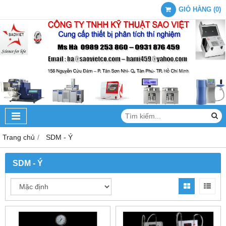
GIỎ HÀNG
(
0
)
Trang chủ
SDM - Ý
SDM - Ý