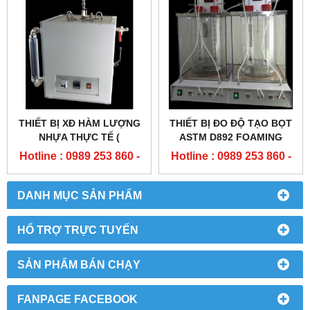
THIẾT BỊ XĐ HÀM LƯỢNG
THIẾT BỊ ĐO ĐỘ TẠO BỌT
NHỰA THỰC TẾ (
ASTM D892 FOAMING
EVAPORATION BATH AIR
BATH (4 POSITIONS)
Hotline : 0989 253 860 -
Hotline : 0989 253 860 -
AND STEAM JET)
0904 84 02 08
0904 84 02 08
DANH MỤC SẢN PHẨM
HỔ TRỢ TRỰC TUYẾN
SẢN PHẨM BÁN CHẠY
FANPAGE FACEBOOK