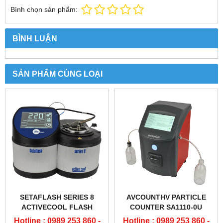
Bình chọn sản phẩm:
BÌNH LUẬN
SẢN PHẨM CÙNG LOẠI
SETAFLASH SERIES 8
AVCOUNTHV PARTICLE
ACTIVECOOL FLASH
COUNTER SA1110-0U
POINT TESTER - 82100-2
Hotline : 0989 253 860 -
Hotline : 0989 253 860 -