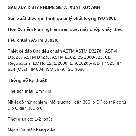
SẢN XUẤT: STANHOPE-SETA XUẤT XỨ: ANH
Sản xuất theo qui trình quản lý chất lượng ISO 9001
Hơn 20 năm kinh nghiệm sản xuất máy chớp cháy theo
tiêu chuẩn ASTM D3828.
Thiết kế đáp ứng tiêu chuẩn ASTM ASTM D3278, ASTM
D3828, ASTM D7236, ASTM E502, BS 2000-523, CLP
Regulations EC No 1272/2008, EPA 1020 A & B, IP 523, IP
524 (Obs), IP 534, ISO 3679, ISO 3680
Thông số kỹ thuật:
Thể tích mẫu: 2ml/ 4ml
Nhiệt độ thử nghiệm :Môi trường đến 300
o
C ( có thể đo từ
0
o
C đến 300
o
C
Thời gian đo: 1-2 phút
Ngọn lửa mồi: bằng điện