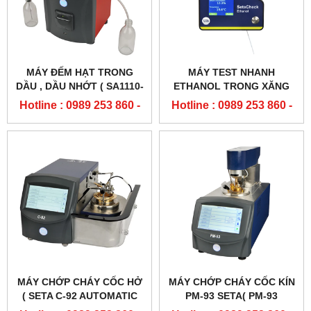
MÁY ĐẾM HẠT TRONG
MÁY TEST NHANH
DẦU , DẦU NHỚT ( SA1110-
ETHANOL TRONG XĂNG
0U AVCOUNTHV PARTICLE
E10( SETACHECK
Hotline : 0989 253 860 -
Hotline : 0989 253 860 -
COUNTER)
ETHANOL - SA7500-0)
0904 84 02 08
0904 84 02 08
MÁY CHỚP CHÁY CỐC HỞ
MÁY CHỚP CHÁY CỐC KÍN
( SETA C-92 AUTOMATIC
PM-93 SETA( PM-93
CLEVELAND FLASH POINT
PENSKY-MARTENS FLASH