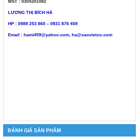
MST : 0304201082
LƯƠNG THỊ BÍCH HÀ
HP : 0989 253 860 – 0931 876 459
Email : hami459@yahoo.com, ha@saovietco.com
ĐÁNH GIÁ SẢN PHẨM