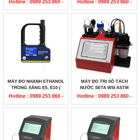
Hotline : 0989 253 860 -
Hotline : 0989 253 860 -
TESTER )
POINT TESTER - 35000-2)
0904 84 02 08
0904 84 02 08
MÁY ĐO NHANH ETHANOL
MÁY ĐO TRỊ SỐ TÁCH
TRONG XĂNG E5, E10 (
NƯỚC SETA WSI ASTM
SA7500)
D8073
Hotline : 0989 253 860 -
Hotline : 0989 253 860 -
0904 84 02 08
0904 84 02 08