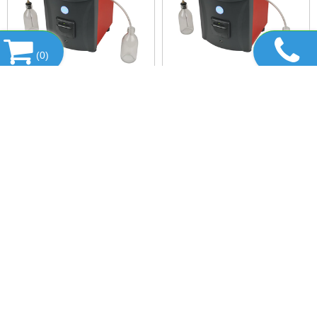
(
0
)
MÁY ĐẾM HẠT TRONG
THIẾT BỊ ĐẾM HẠT TRONG
DẦU
DẦU SETA
Hotline : 0989 253 860 -
Hotline : 0989 253 860 -
0904 84 02 08
0904 84 02 08
DANH MỤC SẢN PHẨM
HỔ TRỢ TRỰC TUYẾN
SẢN PHẨM BÁN CHẠY
FANPAGE FACEBOOK
LIÊN KẾT WEBSITE