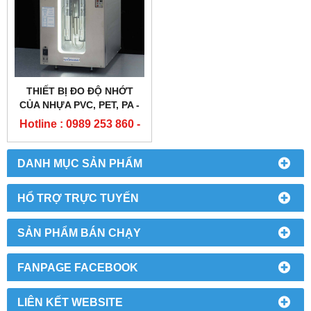
THIẾT BỊ ĐO ĐỘ NHỚT
CỦA NHỰA PVC, PET, PA -
RPV-2 POLYMER
Hotline : 0989 253 860 -
VISCOMETER
0904 84 02 08
DANH MỤC SẢN PHẨM
HỔ TRỢ TRỰC TUYẾN
SẢN PHẨM BÁN CHẠY
FANPAGE FACEBOOK
LIÊN KẾT WEBSITE