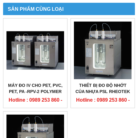
SẢN PHẨM CÙNG LOẠI
MÁY ĐO IV CHO PET, PVC,
THIẾT BỊ ĐO ĐỘ NHỚT
PET, PA -RPV-2 POLYMER
CỦA NHỰA PSL RHEOTEK
VISCOMETER
Hotline : 0989 253 860 -
Hotline : 0989 253 860 -
0904 84 02 08
0904 84 02 08