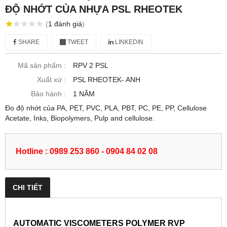
ĐỘ NHỚT CỦA NHỰA PSL RHEOTEK
(
1
đánh giá
)
SHARE
TWEET
LINKEDIN
Mã sản phẩm :
RPV 2 PSL
Xuất xứ :
PSL RHEOTEK- ANH
Bảo hành :
1 NĂM
Đo độ nhớt của PA, PET, PVC, PLA, PBT, PC, PE, PP, Cellulose
Acetate, Inks, Biopolymers, Pulp and cellulose.
Hotline : 0989 253 860 - 0904 84 02 08
CHI TIẾT
AUTOMATIC VISCOMETERS POLYMER RVP