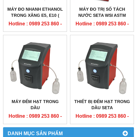
MÁY ĐO NHANH ETHANOL
MÁY ĐO TRỊ SỐ TÁCH
TRONG XĂNG E5, E10 (
NƯỚC SETA WSI ASTM
SA7500)
D8073
Hotline : 0989 253 860 -
Hotline : 0989 253 860 -
0904 84 02 08
0904 84 02 08
MÁY ĐẾM HẠT TRONG
THIẾT BỊ ĐẾM HẠT TRONG
DẦU
DẦU SETA
Hotline : 0989 253 860 -
Hotline : 0989 253 860 -
0904 84 02 08
0904 84 02 08
DANH MỤC SẢN PHẨM