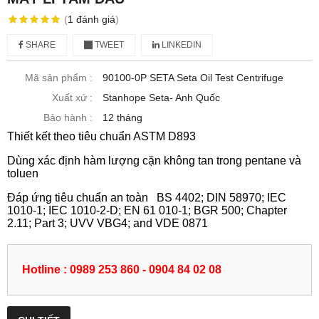
(
1
đánh giá
)
SHARE
TWEET
LINKEDIN
Mã sản phẩm :
90100-0P SETA Seta Oil Test Centrifuge
Xuất xứ :
Stanhope Seta- Anh Quốc
Bảo hành :
12 tháng
Thiết kết theo tiêu chuẩn ASTM D893
Dùng xác định hàm lượng cặn không tan trong pentane và
toluen
Đáp ứng tiêu chuẩn an toàn BS 4402; DIN 58970; IEC
1010-1; IEC 1010-2-D; EN 61 010-1; BGR 500; Chapter
2.11; Part 3; UVV VBG4; and VDE 0871
Hotline : 0989 253 860 - 0904 84 02 08