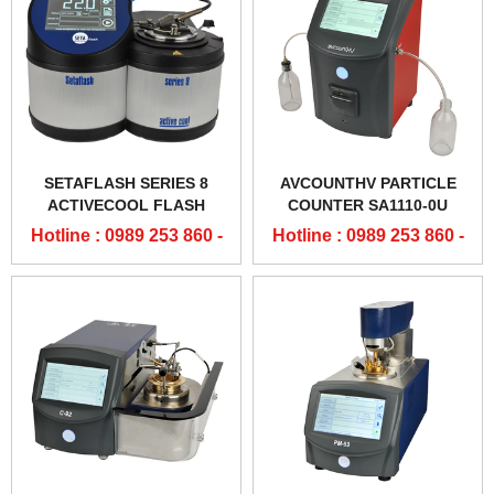
SETAFLASH SERIES 8
AVCOUNTHV PARTICLE
ACTIVECOOL FLASH
COUNTER SA1110-0U
POINT TESTER - 82100-2
Hotline : 0989 253 860 -
Hotline : 0989 253 860 -
0904 84 02 08
0904 84 02 08