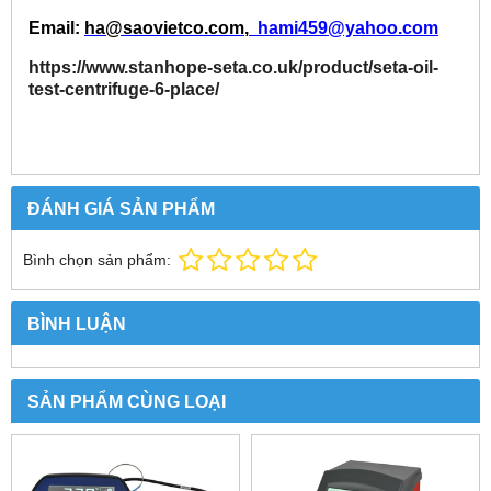
Email:
ha@saovietco.com
,
hami459@yahoo.com
https://www.stanhope-seta.co.uk/product/seta-oil-
test-centrifuge-6-place/
ĐÁNH GIÁ SẢN PHẨM
Bình chọn sản phẩm:
BÌNH LUẬN
SẢN PHẨM CÙNG LOẠI