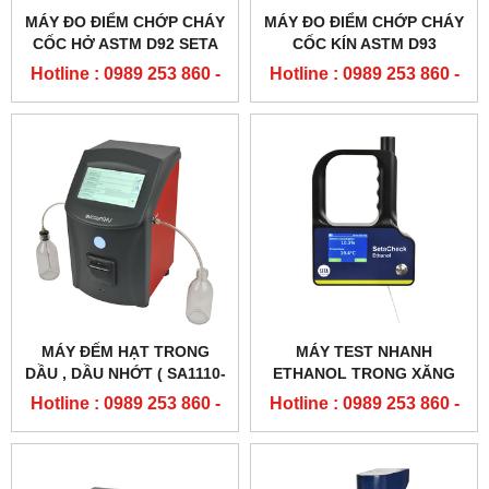
MÁY ĐO ĐIỂM CHỚP CHÁY
MÁY ĐO ĐIỂM CHỚP CHÁY
CỐC HỞ ASTM D92 SETA
CỐC KÍN ASTM D93
Hotline : 0989 253 860 -
Hotline : 0989 253 860 -
0904 84 02 08
0904 84 02 08
MÁY ĐẾM HẠT TRONG
MÁY TEST NHANH
DẦU , DẦU NHỚT ( SA1110-
ETHANOL TRONG XĂNG
0U AVCOUNTHV PARTICLE
E10( SETACHECK
Hotline : 0989 253 860 -
Hotline : 0989 253 860 -
COUNTER)
ETHANOL - SA7500-0)
0904 84 02 08
0904 84 02 08