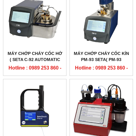
MÁY CHỚP CHÁY CỐC HỞ
MÁY CHỚP CHÁY CỐC KÍN
( SETA C-92 AUTOMATIC
PM-93 SETA( PM-93
CLEVELAND FLASH POINT
PENSKY-MARTENS FLASH
Hotline : 0989 253 860 -
Hotline : 0989 253 860 -
TESTER )
POINT TESTER - 35000-2)
0904 84 02 08
0904 84 02 08