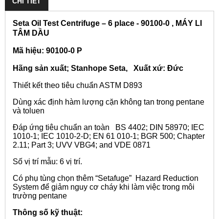
CHI TIẾT
Seta Oil Test Centrifuge – 6 place - 90100-0 , MÁY LI
TÂM DẦU
Mã hiệu: 90100-0 P
Hãng sản xuất; Stanhope Seta, Xuất xứ: Đức
Thiết kết theo tiêu chuẩn ASTM D893
Dùng xác định hàm lượng cặn không tan trong pentane
và toluen
Đáp ứng tiêu chuẩn an toàn BS 4402; DIN 58970; IEC
1010-1; IEC 1010-2-D; EN 61 010-1; BGR 500; Chapter
2.11; Part 3; UVV VBG4; and VDE 0871
Số vị trí mẫu: 6 vị trí.
Có phụ tùng chọn thêm “Setafuge” Hazard Reduction
System để giảm nguy cơ cháy khi làm việc trong môi
trường pentane
Thông số kỹ thuật: