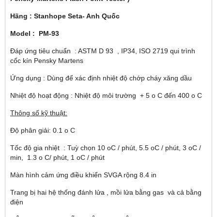
Hãng : Stanhope Seta- Anh Quốc
Model : PM-93
Đáp ứng tiêu chuẩn : ASTM D 93 , IP34, ISO 2719 qui trình
cốc kín Pensky Martens
Ứng dụng : Dùng để xác định nhiệt độ chớp cháy xăng dầu
Nhiệt độ hoạt động : Nhiệt độ môi trường + 5
o
C đến 400
o
C
Thông số kỹ thuật:
Độ phân giải: 0.1
o
C
Tốc độ gia nhiệt : Tuỳ chọn 10
o
C / phút, 5.5
o
C / phút, 3
o
C /
min, 1.3
o
C/ phút, 1
o
C / phút
Màn hình cảm ứng điều khiển SVGA rộng 8.4 in
Trang bị hai hệ thống đánh lửa , mồi lửa bằng gas và cả bằng
điện