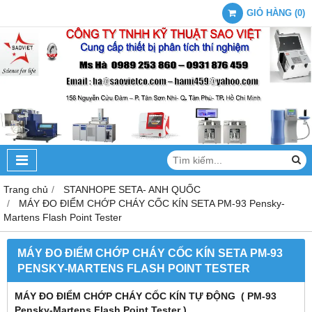
GIỎ HÀNG
(
0
)
Trang chủ
STANHOPE SETA- ANH QUỐC
MÁY ĐO ĐIỂM CHỚP CHÁY CỐC KÍN SETA PM-93 Pensky-
Martens Flash Point Tester
MÁY ĐO ĐIỂM CHỚP CHÁY CỐC KÍN SETA PM-93
PENSKY-MARTENS FLASH POINT TESTER
MÁY ĐO ĐIỂM CHỚP CHÁY CỐC KÍN TỰ ĐỘNG ( PM-93
Pensky-Martens Flash Point Tester )