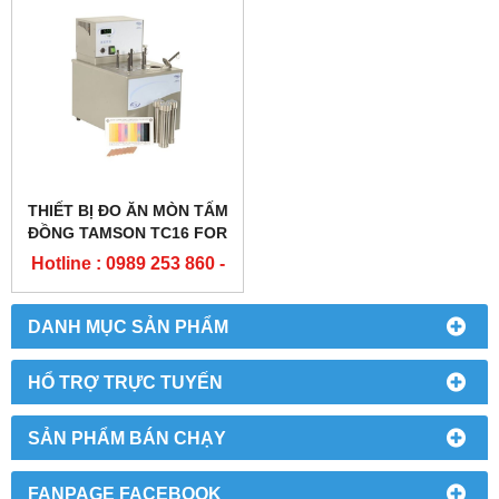
THIẾT BỊ ĐO ĂN MÒN TẤM
ĐỒNG TAMSON TC16 FOR
ASTM D130
Hotline : 0989 253 860 -
0904 84 02 08
DANH MỤC SẢN PHẨM
HỔ TRỢ TRỰC TUYẾN
SẢN PHẨM BÁN CHẠY
FANPAGE FACEBOOK