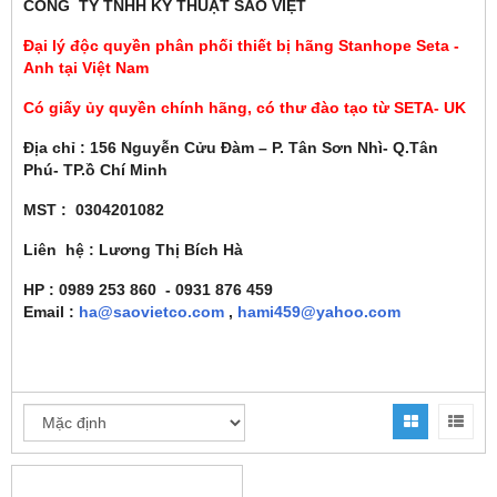
CÔNG TY TNHH KỸ THUẬT SAO VIỆT
Đại lý độc quyền phân phối thiết bị hãng Stanhope Seta -
Anh tại Việt Nam
Có giấy ủy quyền chính hãng, có thư đào tạo từ SETA- UK
Địa chỉ : 156 Nguyễn Cửu Đàm – P. Tân Sơn Nhì- Q.Tân
Phú- TP.ồ Chí Minh
MST : 0304201082
Liên hệ : Lương Thị Bích Hà
HP : 0989 253 860 - 0931 876 459
Email :
ha@
saovietco.com
,
hami459@yahoo.com